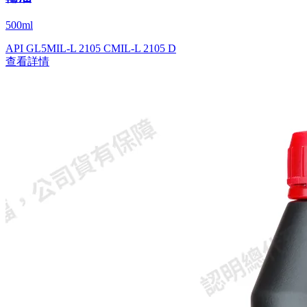
500ml
API GL5
MIL-L 2105 C
MIL-L 2105 D
查看詳情