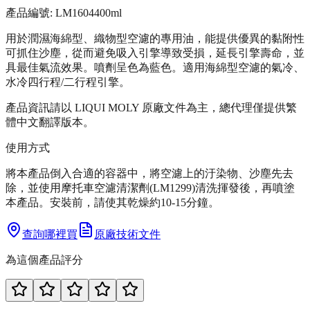
產品編號:
LM1604
400ml
用於潤濕海綿型、織物型空濾的專用油，能提供優異的黏附性
可抓住沙塵，從而避免吸入引擎導致受損，延長引擎壽命，並
具最佳氣流效果。噴劑呈色為藍色。適用海綿型空濾的氣冷、
水冷四行程/二行程引擎。
產品資訊請以 LIQUI MOLY 原廠文件為主，總代理僅提供繁
體中文翻譯版本。
使用方式
將本產品倒入合適的容器中，將空濾上的汙染物、沙塵先去
除，並使用摩托車空濾清潔劑(LM1299)清洗揮發後，再噴塗
本產品。安裝前，請使其乾燥約10-15分鐘。
查詢哪裡買
原廠技術文件
為這個產品評分