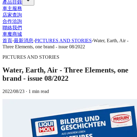
產品目錄
車主服務
店家查詢
合作洽詢
聯絡我們
車魔商城
首頁
›
最新消息
›
PICTURES AND STORIES
›
Water, Earth, Air -
Three Elements, one brand - issue 08/2022
PICTURES AND STORIES
Water, Earth, Air - Three Elements, one
brand - issue 08/2022
2022/08/23
· 1 min read