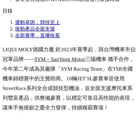
目錄
運動基因，競技至上
後勤產品全面支援
全新賽季，直播收看
LIQUI MOLY德國力魔 於2023年賽季起，與台灣機車市佔
冠軍品牌——
SYM－SanYang Motor
三陽機車 攜手合作，
今年第二年成為其廠隊「SYM Racing Team」在TSR全國
機車錦標賽中的主贊助商。10輛JET SL參賽車皆使用
StreetRace系列全合成競技型機油，並全面支援摩托車系
列豐富產品，供整備參賽，以穩定可靠且高性能的表現，
讓車手無後顧之憂全力發揮，持續稱霸賽場！