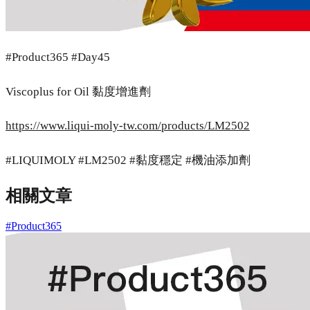
#Product365 #Day45
Viscoplus for Oil 黏度增進劑
https://www.liqui-moly-tw.com/products/LM2502
#LIQUIMOLY #LM2502 #黏度穩定 #機油添加劑
相關文章
#Product365