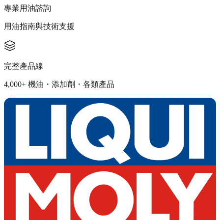
專業用油諮詢
用油指南與技術支援
完整產品線
4,000+ 機油・添加劑・各類產品