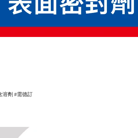
不含溶劑 #需德訂