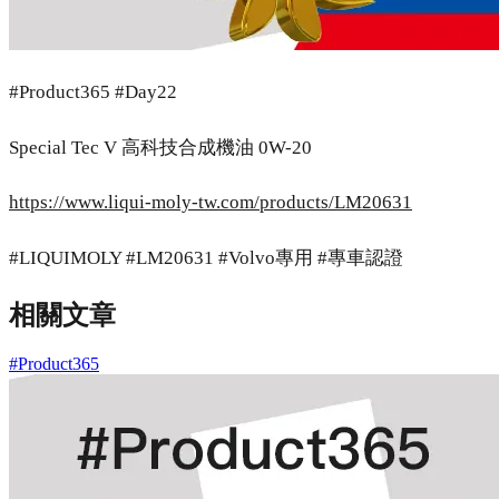
#Product365 #Day22
Special Tec V 高科技合成機油 0W-20
https://www.liqui-moly-tw.com/products/LM20631
#LIQUIMOLY #LM20631 #Volvo專用 #專車認證
相關文章
#Product365