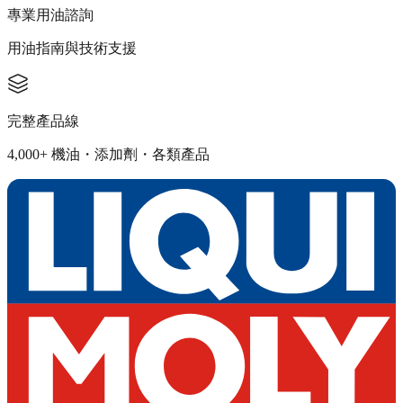
專業用油諮詢
用油指南與技術支援
完整產品線
4,000+ 機油・添加劑・各類產品