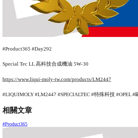
#Product365 #Day292
Special Tec LL 高科技合成機油 5W-30
https://www.liqui-moly-tw.com/products/LM2447
#LIQUIMOLY #LM2447 #SPECIALTEC #特殊科技 #OPEL
相關文章
#Product365