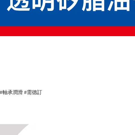
護 #軸承潤滑 #需德訂