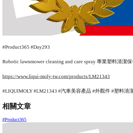
#Product365 #Day293
Robotic lawnmower cleaning and care spray 專業塑料
https://www.liqui-moly-tw.com/products/LM21343
#LIQUIMOLY #LM21343 #汽車美容產品 #外觀件 #塑料
相關文章
#Product365