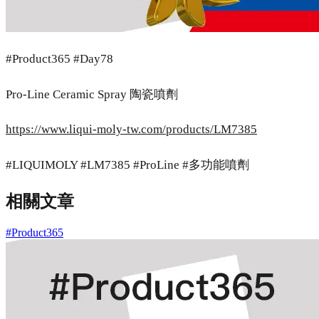
#Product365 #Day78
Pro-Line Ceramic Spray 陶瓷噴劑
https://www.liqui-moly-tw.com/products/LM7385
#LIQUIMOLY #LM7385 #ProLine #多功能噴劑
相關文章
#Product365