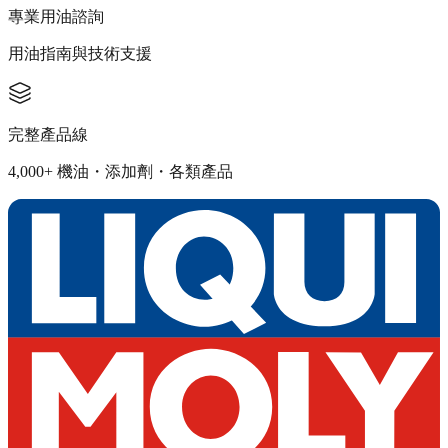
專業用油諮詢
用油指南與技術支援
完整產品線
4,000+ 機油・添加劑・各類產品