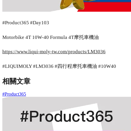
#Product365 #Day103
Motorbike 4T 10W-40 Formula 4T摩托車機油
https://www.liqui-moly-tw.com/products/LM3036
#LIQUIMOLY #LM3036 #四行程摩托車機油 #10W40
相關文章
#Product365