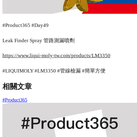
#Product365 #Day49
Leak Finder Spray 管路測漏噴劑
https://www.liqui-moly-tw.com/products/LM3350
#LIQUIMOLY #LM3350 #管線檢漏 #簡單方便
相關文章
#Product365