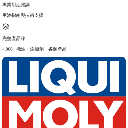
專業用油諮詢
用油指南與技術支援
完整產品線
4,000+ 機油・添加劑・各類產品