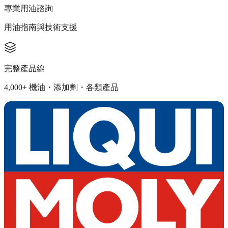
專業用油諮詢
用油指南與技術支援
完整產品線
4,000+ 機油・添加劑・各類產品