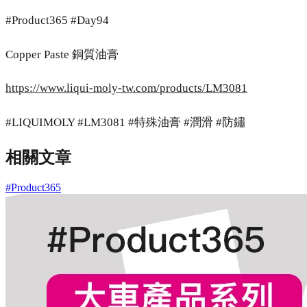
#Product365 #Day94
Copper Paste 銅質油膏
https://www.liqui-moly-tw.com/products/LM3081
#LIQUIMOLY #LM3081 #特殊油膏 #潤滑 #防鏽
相關文章
#Product365