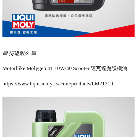
🟦 街道耐久 🟦
Motorbike Molygen 4T 10W-40 Scooter 速克達魔護機油
https://www.liqui-moly-tw.com/products/LM21719