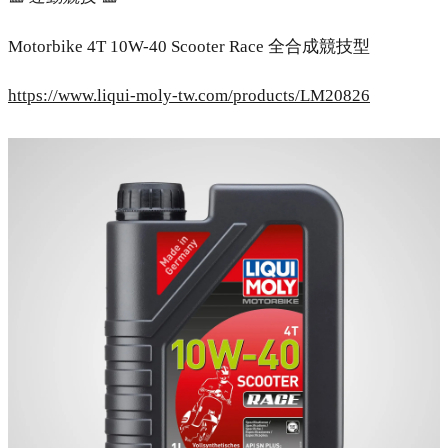
Motorbike 4T 10W-40 Scooter Race 全合成競技型
https://www.liqui-moly-tw.com/products/LM20826