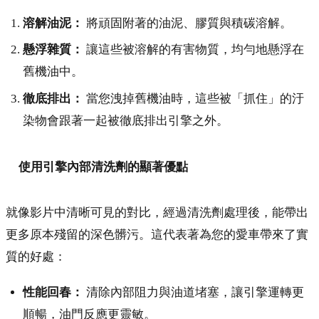
溶解油泥：
將頑固附著的油泥、膠質與積碳溶解。
懸浮雜質：
讓這些被溶解的有害物質，均勻地懸浮在
舊機油中。
徹底排出：
當您洩掉舊機油時，這些被「抓住」的汙
染物會跟著一起被徹底排出引擎之外。
使用引擎內部清洗劑的顯著優點
就像影片中清晰可見的對比，經過清洗劑處理後，能帶出
更多原本殘留的深色髒污。這代表著為您的愛車帶來了實
質的好處：
性能回春：
清除內部阻力與油道堵塞，讓引擎運轉更
順暢，油門反應更靈敏。