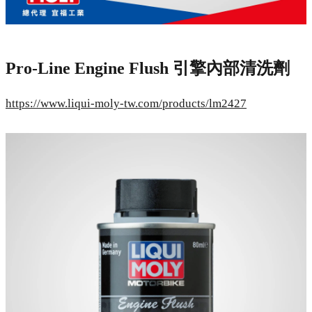
Pro-Line Engine Flush 引擎內部清洗劑
https://www.liqui-moly-tw.com/products/lm2427