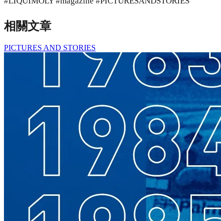
#LIQUIMOLY #magazine #PICTURESANDSTORIES
相關文章
PICTURES AND STORIES