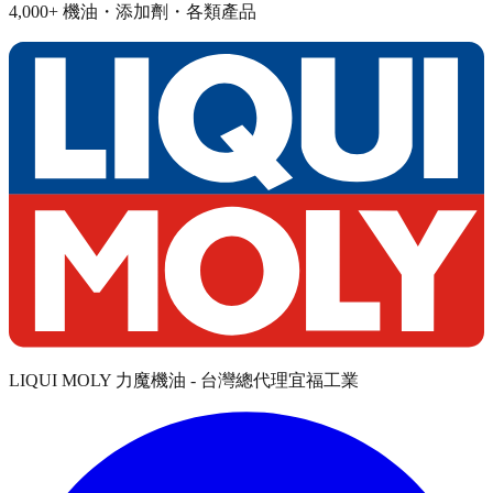
4,000+ 機油・添加劑・各類產品
LIQUI MOLY 力魔機油 - 台灣總代理宜福工業