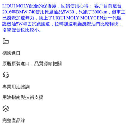
LIQUI MOLY配合的保養廠，回饋使用心得： 客戶目前這台
2016年BMW 740使用原廠油品5W30，只跑了3000km，但車主
已感覺加速無力，換上了LIQUI MOLY MOLYGEN新一代魔
護機油5W40去試跑國道，拉轉加速明顯感覺油門比較輕快，
引擎聲音也比較小。
德國進口
原瓶原裝進口，品質源頭把關
專業用油諮詢
用油指南與技術支援
完整產品線