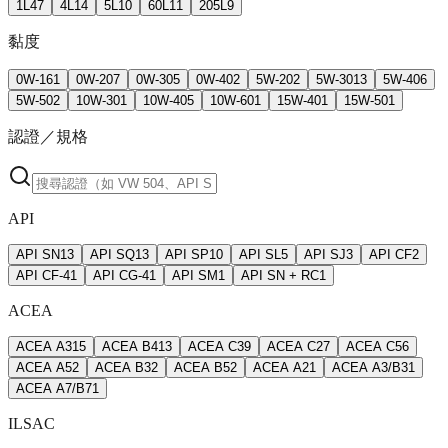
1L
47
4L
14
5L
10
60L
11
205L
9
黏度
0W-16
1
0W-20
7
0W-30
5
0W-40
2
5W-20
2
5W-30
13
5W-40
6
5W-50
2
10W-30
1
10W-40
5
10W-60
1
15W-40
1
15W-50
1
認證／規格
API
API SN
13
API SQ
13
API SP
10
API SL
5
API SJ
3
API CF
2
API CF-4
1
API CG-4
1
API SM
1
API SN + RC
1
ACEA
ACEA A3
15
ACEA B4
13
ACEA C3
9
ACEA C2
7
ACEA C5
6
ACEA A5
2
ACEA B3
2
ACEA B5
2
ACEA A2
1
ACEA A3/B3
1
ACEA A7/B7
1
ILSAC