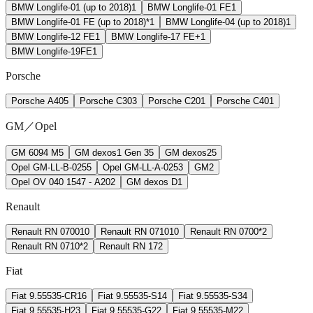
BMW Longlife-01 (up to 2018)
1
BMW Longlife-01 FE
1
BMW Longlife-01 FE (up to 2018)*
1
BMW Longlife-04 (up to 2018)
1
BMW Longlife-12 FE
1
BMW Longlife-17 FE+
1
BMW Longlife-19FE
1
Porsche
Porsche A40
5
Porsche C30
3
Porsche C20
1
Porsche C40
1
GM／Opel
GM 6094 M
5
GM dexos1 Gen 3
5
GM dexos2
5
Opel GM-LL-B-025
5
Opel GM-LL-A-025
3
GM
2
Opel OV 040 1547 - A20
2
GM dexos D
1
Renault
Renault RN 0700
10
Renault RN 0710
10
Renault RN 0700*
2
Renault RN 0710*
2
Renault RN 17
2
Fiat
Fiat 9.55535-CR1
6
Fiat 9.55535-S1
4
Fiat 9.55535-S3
4
Fiat 9.55535-H2
3
Fiat 9.55535-G2
2
Fiat 9.55535-M2
2