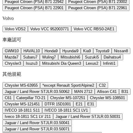
Peugeot Citroen (PSA) B71 2294
2
Peugeot Citroen (PSA) B71 2300
2
Peugeot Citroen (PSA) B71 2290
1
Peugeot Citroen (PSA) B71 2296
1
Volvo
Volvo VDS
2
Volvo VCC 95200377
1
Volvo VCC RBS0-2AE
1
車廠認可
GWM
10
HAVAL
10
Honda
9
Hyundai
9
Kia
9
Toyota
9
Nissan
8
Mazda
7
Subaru
7
Wuling
7
Mitsubishi
6
Suzuki
5
Daihatsu
4
Chrysler
3
Isuzu
3
Mitsubishi Dia Queen
3
Lexus
2
Infiniti
1
其他規範
Chrysler MS-6395
5
*except Renault Sport/Alpine
2
C3
2
Jaguar / Land Rover STJLR.03.5006
2
MAN 271
2
Allison C4
1
B3
1
C6
1
Caterpillar TO-2
1
Chrysler MS-10725
1
Chrysler MS-10850
1
Chrysler MS-12145
1
DTFR 15D100
1
E2
1
E3
1
IVECO 18-1811 S1
1
IVECO 18-1811 SC1 LV
1
Iveco 18-1811 SC1 LV 21
1
Jaguar / Land Rover STJLR.03.5003
1
Jaguar / Land Rover STJLR.03.5004
1
Jaguar / Land Rover STJLR.03.5007
1