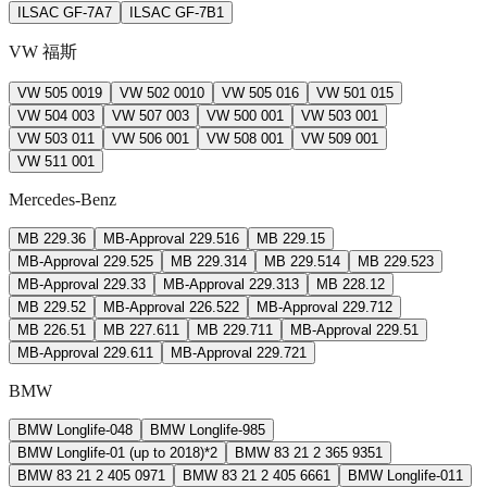
ILSAC GF-7A
7
ILSAC GF-7B
1
VW 福斯
VW 505 00
19
VW 502 00
10
VW 505 01
6
VW 501 01
5
VW 504 00
3
VW 507 00
3
VW 500 00
1
VW 503 00
1
VW 503 01
1
VW 506 00
1
VW 508 00
1
VW 509 00
1
VW 511 00
1
Mercedes-Benz
MB 229.3
6
MB-Approval 229.51
6
MB 229.1
5
MB-Approval 229.52
5
MB 229.31
4
MB 229.51
4
MB 229.52
3
MB-Approval 229.3
3
MB-Approval 229.31
3
MB 228.1
2
MB 229.5
2
MB-Approval 226.52
2
MB-Approval 229.71
2
MB 226.5
1
MB 227.61
1
MB 229.71
1
MB-Approval 229.5
1
MB-Approval 229.61
1
MB-Approval 229.72
1
BMW
BMW Longlife-04
8
BMW Longlife-98
5
BMW Longlife-01 (up to 2018)*
2
BMW 83 21 2 365 935
1
BMW 83 21 2 405 097
1
BMW 83 21 2 405 666
1
BMW Longlife-01
1