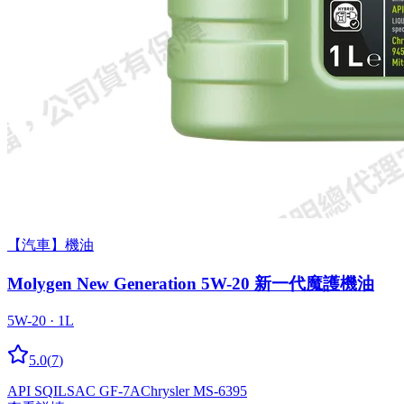
【汽車】機油
Molygen New Gener­a­tion 5W-20 新一代魔護機油
5W-20 · 1L
5.0
(
7
)
API SQ
ILSAC GF-7A
Chrysler MS-6395