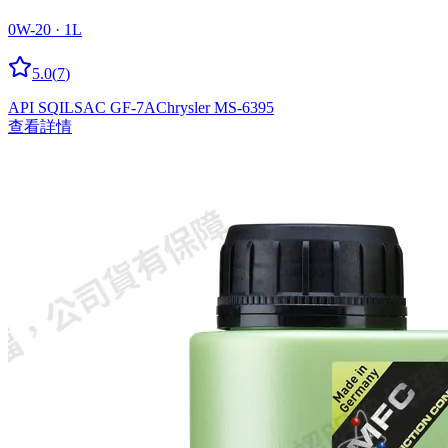
0W-20 · 1L
5.0
(
7
)
API SQ
ILSAC GF-7A
Chrysler MS-6395
查看詳情