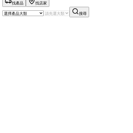
找產品
找店家
搜尋
AI 用油諮詢
依產品資料回答，實際用油請以原廠手冊與專業技師建議為準
留下聯絡方式，我們的用油顧問能依你的車況給更準確的建議
姓名
*
Email
*